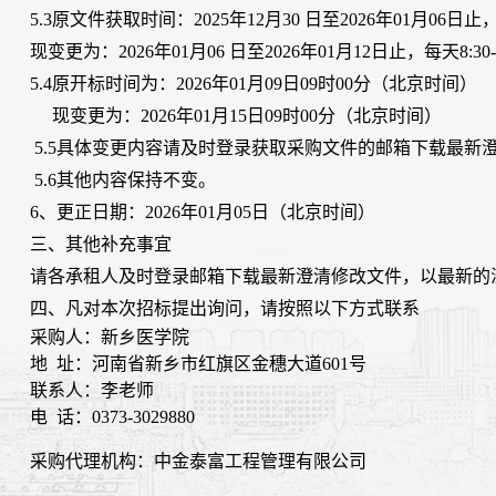
5.3
原文件获取时间：
2025年12月30 日至2026年01月06日
止
现变更为：
202
6
年
0
1月
06
日至
2026年01月
12
日止，每天
8:3
5.4原
开标时间为：
2026年01月09日09时00分（北京时间）
现
变更为：
2026年01月
15
日
09时00分（北京时间）
5.
5
具体变更内容请及时登录获取采购文件的邮箱下载最新
5.
6
其他内容保持不变。
6、更正日期：202
6
年
01
月
05
日（北京时间）
三、其他补充事宜
请各
承租
人及时登录邮箱下载最新澄清修改文件，以最新的
四、凡对本次招标提出询问，请按照以下方式联系
采购人：新乡医学院
地
址：河南省新乡市红旗区金穗大道601号
联系人：李老师
电
话：0373-3029880
采购代理机构：中金泰富工程管理有限公司